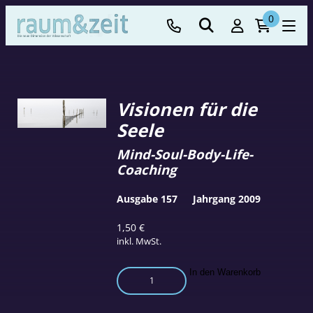
0
Visionen für die
Seele
Mind-Soul-Body-Life-
Coaching
Ausgabe 157
Jahrgang 2009
1,50
€
inkl. MwSt.
Visionen
In den Warenkorb
für
die