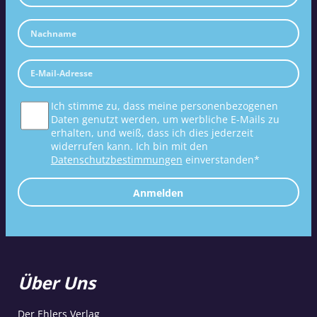
Ich stimme zu, dass meine personenbezogenen
Daten genutzt werden, um werbliche E-Mails zu
erhalten, und weiß, dass ich dies jederzeit
widerrufen kann. Ich bin mit den
Datenschutzbestimmungen
einverstanden*
Anmelden
Über Uns
Der Ehlers Verlag