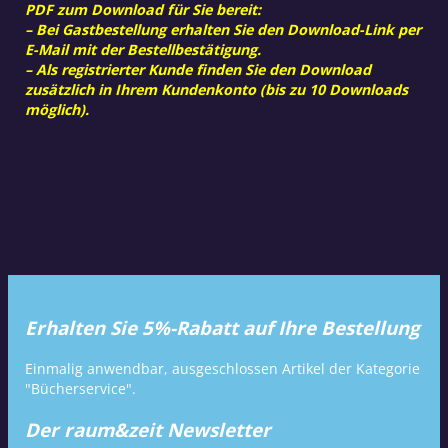
PDF zum Download für Sie bereit:
– Bei Gastbestellung erhalten Sie den Download-Link per
E-Mail mit der Bestellbestätigung.
– Als registrierter Kunde finden Sie den Download
zusätzlich in Ihrem Kundenkonto (bis zu 10 Downloads
möglich).
Erhalten Sie 5%-Rabatt auf Ihre Bestellung
Einmalig anwendbar, ausgeschlossen Artikel der Kategorie
"Bücherservice".
Der raum&zeit Newsletter