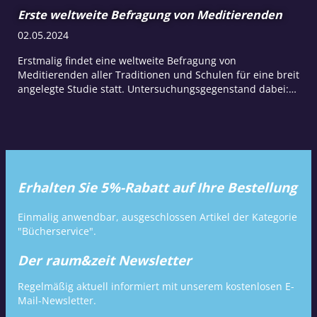
Erste weltweite Befragung von Meditierenden
02.05.2024
Erstmalig findet eine weltweite Befragung von
Meditierenden aller Traditionen und Schulen für eine breit
angelegte Studie statt. Untersuchungsgegenstand dabei:
wie persönliche Motive, Werte und Eigenschaften von
Meditierenden verschiedener Traditionen mit ihrer
Meditationspraxis zusammenhängen und wie sich beides
über die Zeit…
Erhalten Sie 5%-Rabatt auf Ihre Bestellung
Einmalig anwendbar, ausgeschlossen Artikel der Kategorie
"Bücherservice".
Der raum&zeit Newsletter
Regelmäßig aktuell informiert mit unserem kostenlosen E-
Mail-Newsletter.