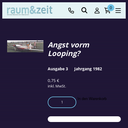
0
Angst vorm
Looping?
Ausgabe 3
Jahrgang 1982
0,75
€
inkl. MwSt.
Angst
In den Warenkorb
vorm
Looping?
Menge