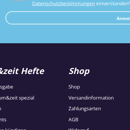
Datenschutzbestimmungen
einverstanden
Anme
zeit Hefte
Shop
usgabe
Shop
um&zeit spezial
Versandinformation
n
Zahlungsarten
nts
AGB