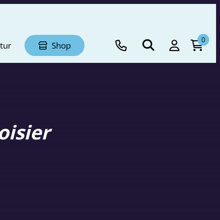
0
tur
Shop
oisier