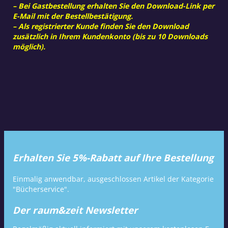
– Bei Gastbestellung erhalten Sie den Download-Link per
E-Mail mit der Bestellbestätigung.
– Als registrierter Kunde finden Sie den Download
zusätzlich in Ihrem Kundenkonto (bis zu 10 Downloads
möglich).
Erhalten Sie 5%-Rabatt auf Ihre Bestellung
Einmalig anwendbar, ausgeschlossen Artikel der Kategorie
"Bücherservice".
Der raum&zeit Newsletter