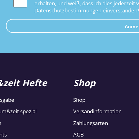
erhalten, und weiß, dass ich dies jederzeit 
Datenschutzbestimmungen
einverstanden
Anme
zeit Hefte
Shop
usgabe
Shop
um&zeit spezial
Versandinformation
n
Zahlungsarten
nts
AGB