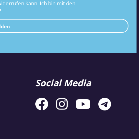
widerrufen kann. Ich bin mit den
*
lden
Social Media