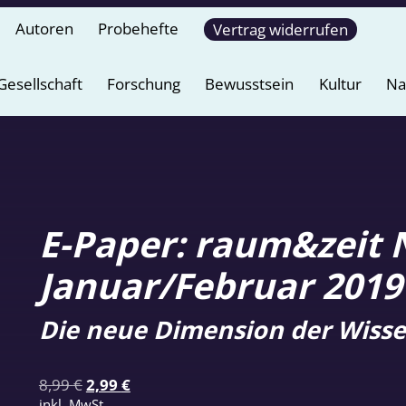
Autoren
Probehefte
Vertrag widerrufen
Gesellschaft
Forschung
Bewusstsein
Kultur
Na
E-Paper: raum&zeit N
Januar/Februar 2019
Die neue Dimension der Wisse
Ursprünglicher
Aktueller
8,99
€
2,99
€
Preis
Preis
inkl. MwSt.