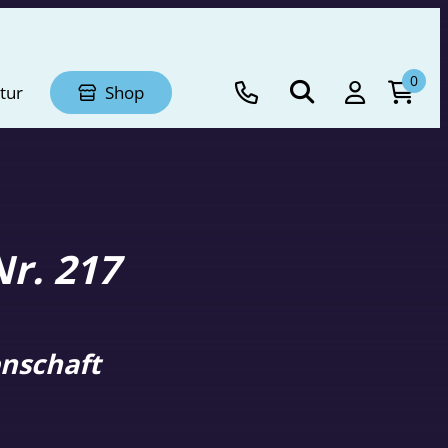
0
tur
Shop
r. 217
nschaft