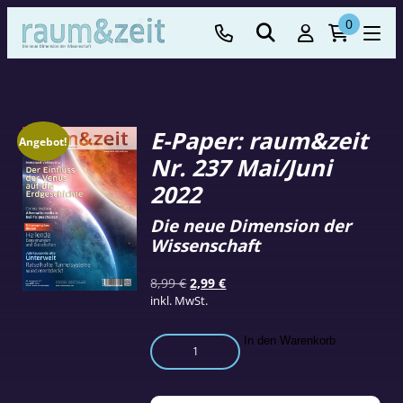
0
E-Paper: raum&zeit
Angebot!
Nr. 237 Mai/Juni
2022
Die neue Dimension der
Wissenschaft
Ursprünglicher
Aktueller
8,99
€
2,99
€
Preis
Preis
inkl. MwSt.
war:
ist:
8,99 €
2,99 €.
E-
In den Warenkorb
Paper:
raum&zeit
Nr.