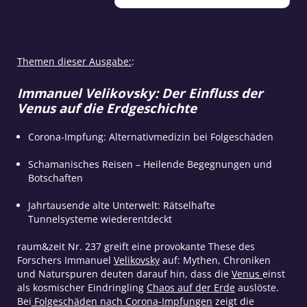
237
Mai/Juni
2022
Menge
Themen dieser Ausgabe:
:
Immanuel Velikovsky: Der Einfluss der
Venus auf die Erdgeschichte
Corona-Impfung: Alternativmedizin bei Folgeschäden
Schamanisches Reisen – Heilende Begegnungen und
Botschaften
Jahrtausende alte Unterwelt: Rätselhafte
Tunnelsysteme wiederentdeckt
raum&zeit Nr. 237 greift eine provokante These des
Forschers Immanuel
Velikovsky
auf: Mythen, Chroniken
und Naturspuren deuten darauf hin, dass die
Venus
einst
als kosmischer Eindringling
Chaos auf der Erde
auslöste.
Bei
Folgeschäden nach Corona-Impfungen
zeigt die