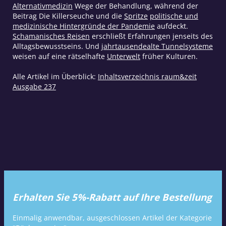
Alternativmedizin
Wege der Behandlung, während der
Beitrag Die Killerseuche und die
Spritze
politische und
medizinische Hintergründe der Pandemie
aufdeckt.
Schamanisches Reisen
erschließt Erfahrungen jenseits des
Alltagsbewusstseins. Und
jahrtausendealte Tunnelsysteme
weisen auf eine rätselhafte
Unterwelt
früher Kulturen.
Alle Artikel im Überblick:
Inhaltsverzeichnis raum&zeit
Ausgabe 237
Erhalten Sie 5%-Rabatt auf Ihre Bestellung
Einmalig anwendbar, ausgeschlossen Artikel der Kategorie