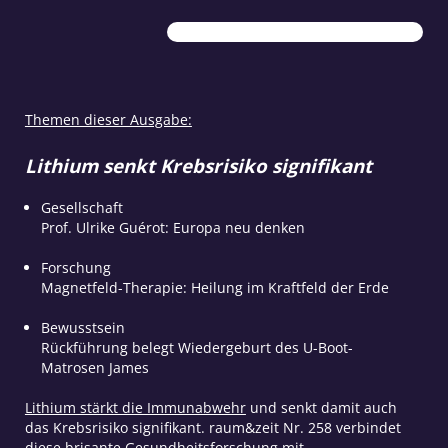
raum&zeit
Nr.
258
November/Dezember
2025
Menge
Themen dieser Ausgabe:
Lithium senkt Krebsrisiko signifikant
Gesellschaft
Prof. Ulrike Guérot: Europa neu denken
Forschung
Magnetfeld-Therapie: Heilung im Kraftfeld der Erde
Bewusstsein
Rückführung belegt Wiedergeburt des U-Boot-
Matrosen James
Lithium stärkt die Immunabwehr
und senkt damit auch
das Krebsrisiko signifikant. raum&zeit Nr. 258 verbindet
diese brisante Gesundheitsforschung mit