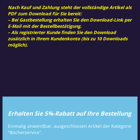
Nach Kauf und Zahlung steht der vollständige Artikel als
PDF zum Download für Sie bereit:
– Bei Gastbestellung erhalten Sie den Download-Link per
E-Mail mit der Bestellbestätigung.
– Als registrierter Kunde finden Sie den Download
zusätzlich in Ihrem Kundenkonto (bis zu 10 Downloads
möglich).
Erhalten Sie 5%-Rabatt auf Ihre Bestellung
Einmalig anwendbar, ausgeschlossen Artikel der Kategorie
"Bücherservice".