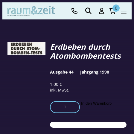
0
Erdbeben durch
Atombombentests
Ausgabe 44
Jahrgang 1990
1,00
€
inkl. MwSt.
Erdbeben
In den Warenkorb
durch
Atombombentests
Menge