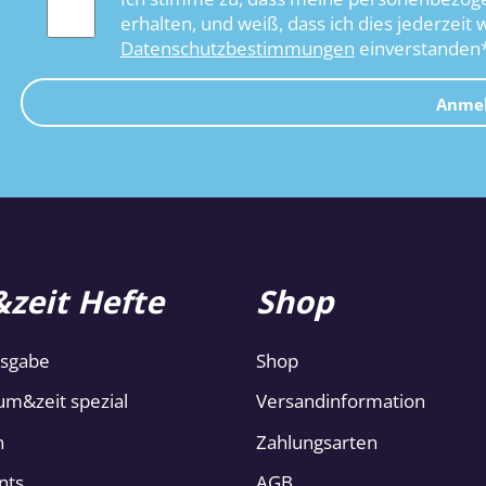
erhalten, und weiß, dass ich dies jederzeit 
Datenschutzbestimmungen
einverstanden
Anme
zeit Hefte
Shop
usgabe
Shop
um&zeit spezial
Versandinformation
n
Zahlungsarten
nts
AGB