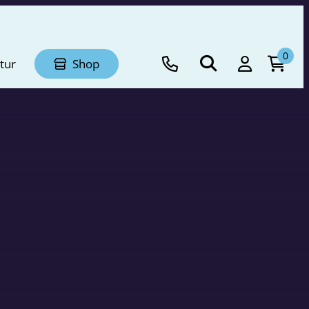
0
tur
Shop