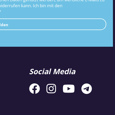
widerrufen kann. Ich bin mit den
*
lden
Social Media