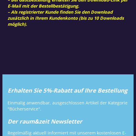
E-Mail mit der Bestellbestätigung.
– Als registrierter Kunde finden Sie den Download
zusätzlich in Ihrem Kundenkonto (bis zu 10 Downloads
möglich).
Erhalten Sie 5%-Rabatt auf Ihre Bestellung
Einmalig anwendbar, ausgeschlossen Artikel der Kategorie
"Bücherservice".
Der raum&zeit Newsletter
Regelmäßig aktuell informiert mit unserem kostenlosen E-