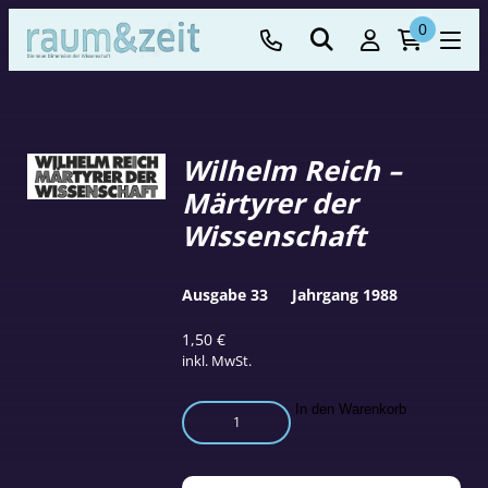
0
Wilhelm Reich –
Märtyrer der
Wissenschaft
Ausgabe 33
Jahrgang 1988
1,50
€
inkl. MwSt.
Wilhelm
In den Warenkorb
Reich
–
Märtyrer