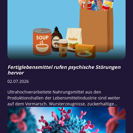
Räuchern von Fleisch wie Fisch und die Herstellung…
Fertiglebensmittel rufen psychische Störungen
hervor
02.07.2026
Ultrahochverarbeitete Nahrungsmittel aus den
Produktionshallen der Lebensmittelindustrie sind weiter
auf dem Vormarsch. Wursterzeugnisse, zuckerhaltige
Backwaren, Trockensuppen, Softdrinks, Süßigkeiten sowie
Fertiggerichte wie Tiefkühlpizza, Burger, vorgekochte
Nudelgerichte, Fertigsaucen oder Dosenravioli – die
Menschheit ernährt sich immer mehr aus den Laboren der