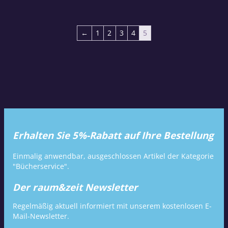
←
1
2
3
4
5
Erhalten Sie 5%-Rabatt auf Ihre Bestellung
Einmalig anwendbar, ausgeschlossen Artikel der Kategorie
"Bücherservice".
Der raum&zeit Newsletter
Regelmäßig aktuell informiert mit unserem kostenlosen E-
Mail-Newsletter.