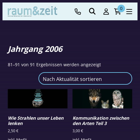
0
Jahrgang 2006
Nach
81–91 von 91 Ergebnissen werden angezeigt
Aktualität
sortiert
Wie Strahlen unser Leben
Kommunikation zwischen
lenken
den Arten Teil 3
2,50
€
3,00
€
inkl. MwSt.
inkl. MwSt.