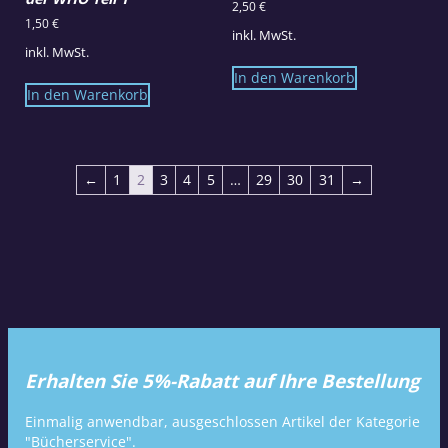
2,50
€
1,50
€
inkl. MwSt.
inkl. MwSt.
In den Warenkorb
In den Warenkorb
←
1
2
3
4
5
…
29
30
31
→
Erhalten Sie 5%-Rabatt auf Ihre Bestellung
Einmalig anwendbar, ausgeschlossen Artikel der Kategorie
"Bücherservice".