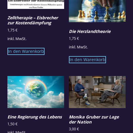
Zelltherapie – Eisbrecher
zur Kostendämpfung
1,75
€
Die Herzlandtheorie
inkl. MwSt.
1,75
€
inkl. MwSt.
In den Warenkorb
In den Warenkorb
Eine Regierung des Lebens
Monika Gruber zur Lage
der Nation
1,50
€
3,00
€
inkl. MwSt.