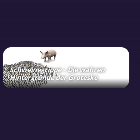
Schweinegrippe – Die wahren
Hintergründe der Groteske