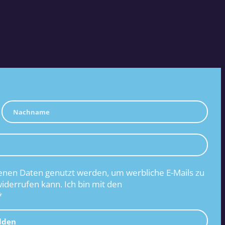
nen Daten genutzt werden, um werbliche E-Mails zu
widerrufen kann. Ich bin mit den
*
lden