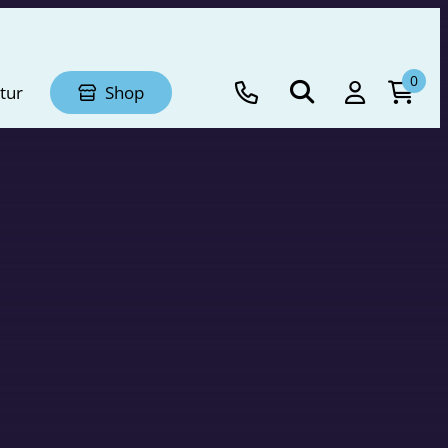
0
tur
Shop