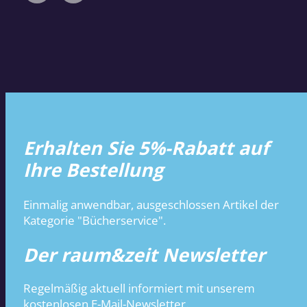
Erhalten Sie 5%-Rabatt auf
Ihre Bestellung
Einmalig anwendbar, ausgeschlossen Artikel der
Kategorie "Bücherservice".
Der raum&zeit Newsletter
Regelmäßig aktuell informiert mit unserem
kostenlosen E-Mail-Newsletter.