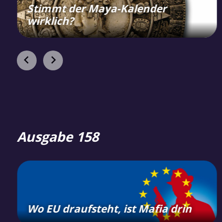
Stimmt der Maya-Kalender
wirklich?
Ausgabe 158
Wo EU draufsteht, ist Mafia drin